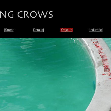
|
Street
|
|
Details
|
|
Objekte
|
|
Industrie
|